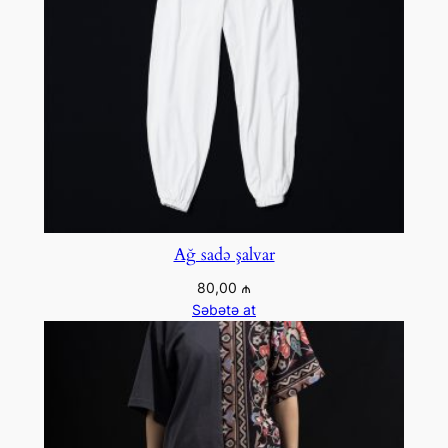
Ağ sadə şalvar
80,00
₼
Səbətə at