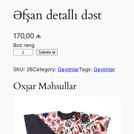
Əfşan detallı dəst
170,00
₼
Boz rəng
Səbətə at
SKU:
26
Category:
Geyimlər
Tags:
Geyimlər
Oxşar Məhsullar