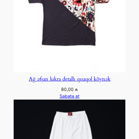
Ağ əfşan lukra detallı qısaqol köynək
80,00
₼
Səbətə at