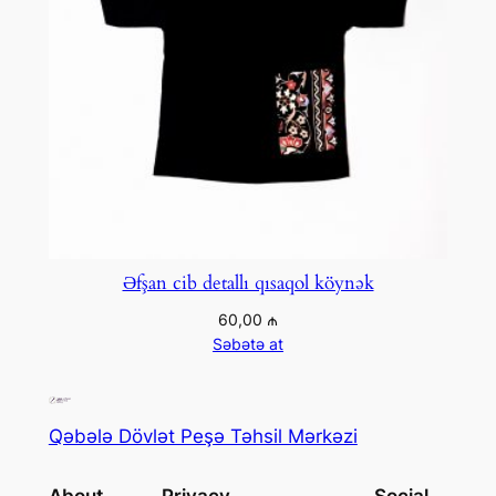
Əfşan cib detallı qısaqol köynək
60,00
₼
Səbətə at
Qəbələ Dövlət Peşə Təhsil Mərkəzi