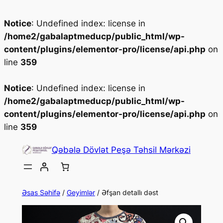
Notice
: Undefined index: license in
/home2/gabalaptmeducp/public_html/wp-
content/plugins/elementor-pro/license/api.php
on
line
359
Notice
: Undefined index: license in
/home2/gabalaptmeducp/public_html/wp-
content/plugins/elementor-pro/license/api.php
on
line
359
Qəbələ Dövlət Peşə Təhsil Mərkəzi
Əsas Səhifə
/
Geyimlər
/ Əfşan detallı dəst