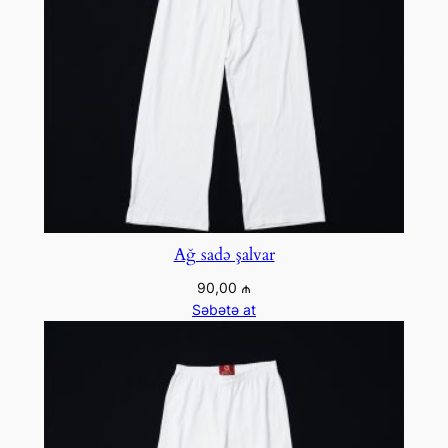
Ağ sadə şalvar
90,00
₼
Səbətə at