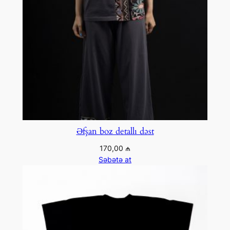
Əfşan boz detallı dəst
170,00
₼
Səbətə at