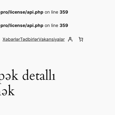
pro/license/api.php
on line
359
pro/license/api.php
on line
359
Xəbərlər
Tədbirlər
Vakansiyalar
pək detallı
nək