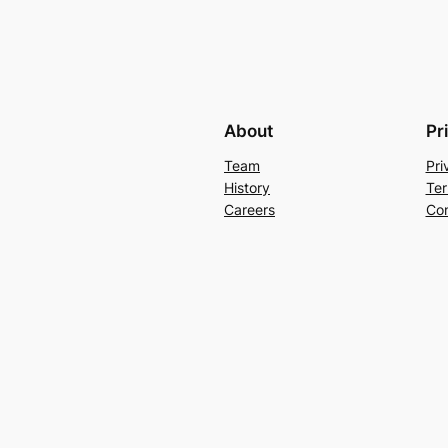
About
Pr
Team
Pri
History
Ter
Careers
Con