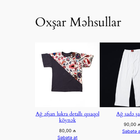
Oxşar Məhsullar
Ağ əfşan lukra detallı qısaqol
Ağ sadə şa
köynək
90,00
80,00
₼
Səbətə a
Səbətə at