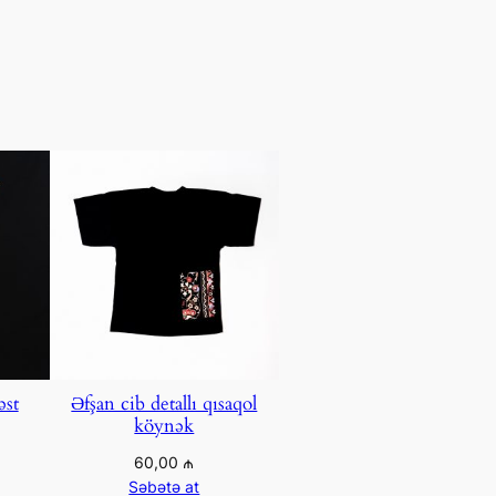
əst
Əfşan cib detallı qısaqol
köynək
60,00
₼
Səbətə at