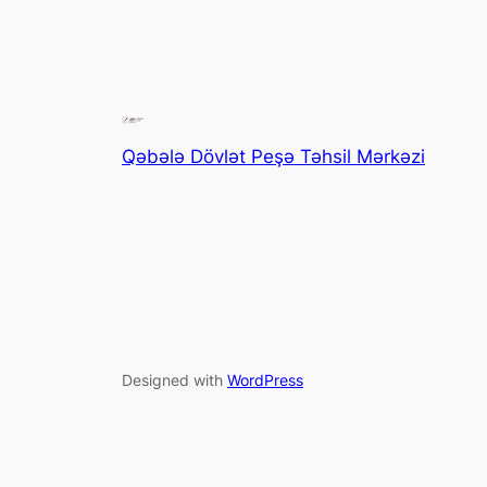
Qəbələ Dövlət Peşə Təhsil Mərkəzi
Designed with
WordPress