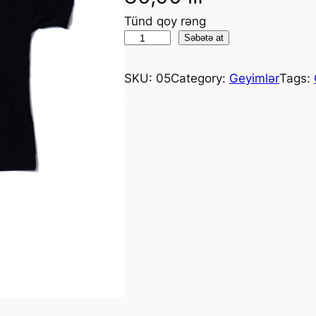
Tünd qoy rəng
Səbətə at
SKU:
05
Category:
Geyimlər
Tags: