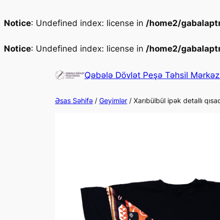
Notice
: Undefined index: license in
/home2/gabalaptm
Notice
: Undefined index: license in
/home2/gabalaptm
Qəbələ Dövlət Peşə Təhsil Mərkəz
Əsas Səhifə
/
Geyimlər
/ Xarıbülbül ipək detallı qıs