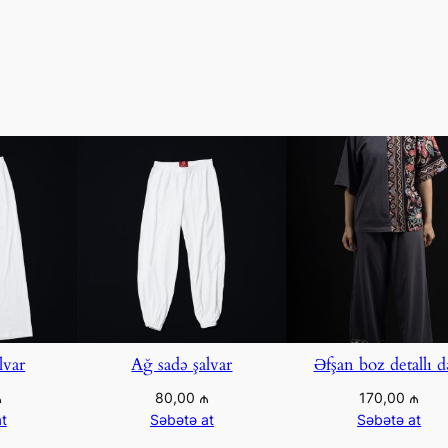
lvar
Ağ sadə şalvar
Əfşan boz detallı d
₼
80,00
₼
170,00
₼
t
Səbətə at
Səbətə at