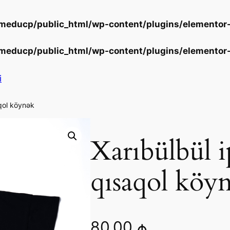
educp/public_html/wp-content/plugins/elementor-
educp/public_html/wp-content/plugins/elementor-
i
aqol köynək
Xarıbülbül i
qısaqol köy
80,00
₼