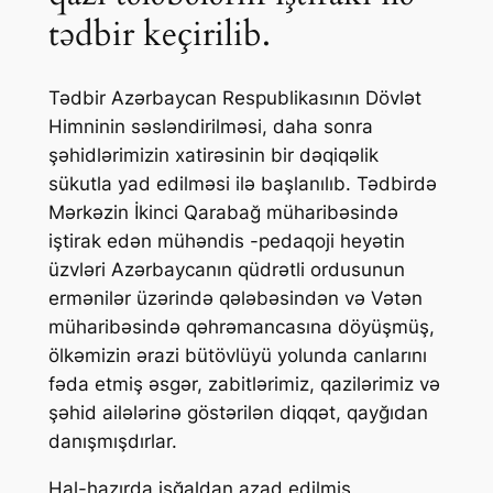
tədbir keçirilib.
Tədbir Azərbaycan Respublikasının Dövlət
Himninin səsləndirilməsi, daha sonra
şəhidlərimizin xatirəsinin bir dəqiqəlik
sükutla yad edilməsi ilə başlanılıb. Tədbirdə
Mərkəzin İkinci Qarabağ müharibəsində
iştirak edən mühəndis -pedaqoji heyətin
üzvləri Azərbaycanın qüdrətli ordusunun
ermənilər üzərində qələbəsindən və Vətən
müharibəsində qəhrəmancasına döyüşmüş,
ölkəmizin ərazi bütövlüyü yolunda canlarını
fəda etmiş əsgər, zabitlərimiz, qazilərimiz və
şəhid ailələrinə göstərilən diqqət, qayğıdan
danışmışdırlar.
Hal-hazırda işğaldan azad edilmiş