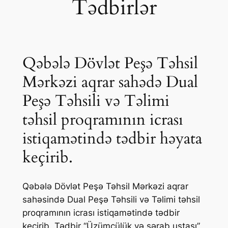
Tədbirlər
Qəbələ Dövlət Peşə Təhsil
Mərkəzi aqrar sahədə Dual
Peşə Təhsili və Təlimi
təhsil proqramının icrası
istiqamətində tədbir həyata
keçirib.
Qəbələ Dövlət Peşə Təhsil Mərkəzi aqrar
sahəsində Dual Peşə Təhsili və Təlimi təhsil
proqramının icrası istiqamətində tədbir
keçirib. Tədbir “Üzümçülük və şərab ustası”