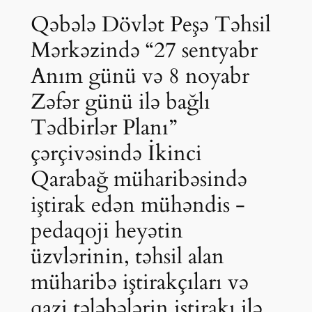
Qəbələ Dövlət Peşə Təhsil
Mərkəzində “27 sentyabr
Anım günü və 8 noyabr
Zəfər günü ilə bağlı
Tədbirlər Planı”
çərçivəsində İkinci
Qarabağ müharibəsində
iştirak edən mühəndis -
pedaqoji heyətin
üzvlərinin, təhsil alan
müharibə iştirakçıları və
qazi tələbələrin iştirakı ilə