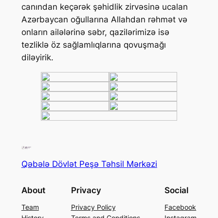
canından keçərək şəhidlik zirvəsinə ucalan
Azərbaycan oğullarına Allahdan rəhmət və
onların ailələrinə səbr, qazilərimizə isə
tezliklə öz sağlamlıqlarına qovuşmağı
diləyirik.
Qəbələ Dövlət Peşə Təhsil Mərkəzi
About
Privacy
Social
Team
Privacy Policy
Facebook
History
Terms and Conditions
Instagram