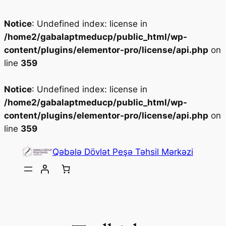
Notice
: Undefined index: license in
/home2/gabalaptmeducp/public_html/wp-
content/plugins/elementor-pro/license/api.php
on
line
359
Notice
: Undefined index: license in
/home2/gabalaptmeducp/public_html/wp-
content/plugins/elementor-pro/license/api.php
on
line
359
Skip
Qəbələ Dövlət Peşə Təhsil Mərkəzi
to
content