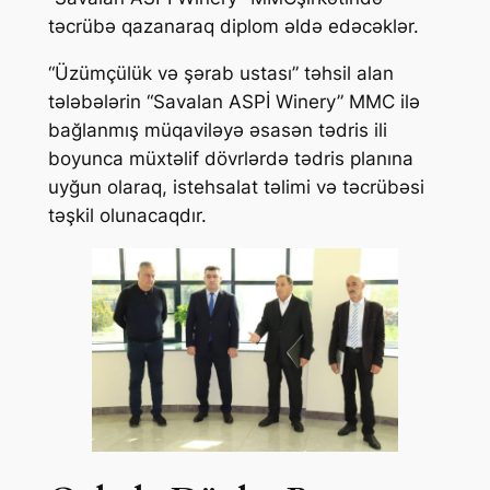
təcrübə qazanaraq diplom əldə edəcəklər.
“Üzümçülük və şərab ustası” təhsil alan
tələbələrin “Savalan ASPİ Winery” MMC ilə
bağlanmış müqaviləyə əsasən tədris ili
boyunca müxtəlif dövrlərdə tədris planına
uyğun olaraq, istehsalat təlimi və təcrübəsi
təşkil olunacaqdır.