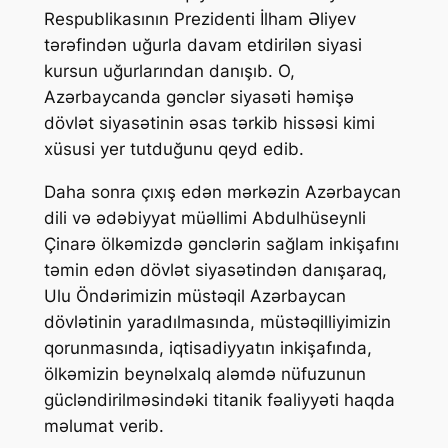
Respublikasının Prezidenti İlham Əliyev
tərəfindən uğurla davam etdirilən siyasi
kursun uğurlarından danışıb. O,
Azərbaycanda gənclər siyasəti həmişə
dövlət siyasətinin əsas tərkib hissəsi kimi
xüsusi yer tutduğunu qeyd edib.
Daha sonra çıxış edən mərkəzin Azərbaycan
dili və ədəbiyyat müəllimi Abdulhüseynli
Çinarə ölkəmizdə gənclərin sağlam inkişafını
təmin edən dövlət siyasətindən danışaraq,
Ulu Öndərimizin müstəqil Azərbaycan
dövlətinin yaradılmasında, müstəqilliyimizin
qorunmasında, iqtisadiyyatın inkişafında,
ölkəmizin beynəlxalq aləmdə nüfuzunun
gücləndirilməsindəki titanik fəaliyyəti haqda
məlumat verib.