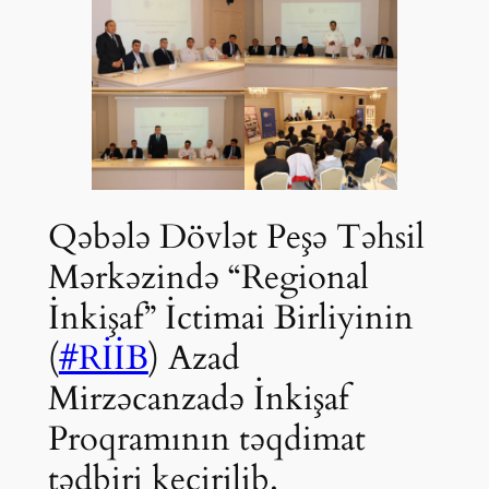
Qəbələ Dövlət Peşə Təhsil
Mərkəzində “Regional
İnkişaf” İctimai Birliyinin
(
#RİİB
) Azad
Mirzəcanzadə İnkişaf
Proqramının təqdimat
tədbiri keçirilib.