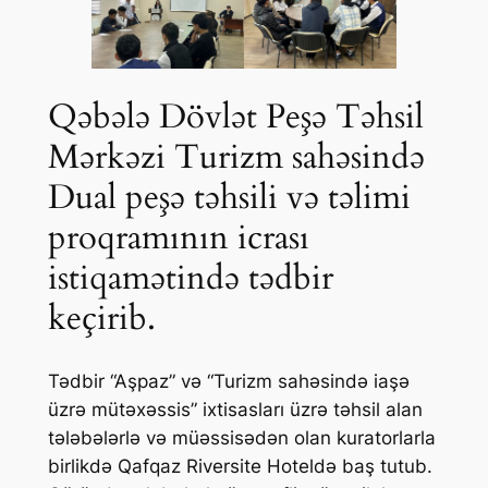
Qəbələ Dövlət Peşə Təhsil
Mərkəzi Turizm sahəsində
Dual peşə təhsili və təlimi
proqramının icrası
istiqamətində tədbir
keçirib.
Tədbir “Aşpaz” və “Turizm sahəsində iaşə
üzrə mütəxəssis” ixtisasları üzrə təhsil alan
tələbələrlə və müəssisədən olan kuratorlarla
birlikdə Qafqaz Riversite Hoteldə baş tutub.