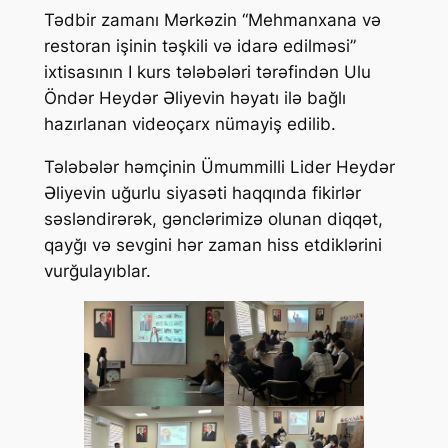
Tədbir zamanı Mərkəzin “Mehmanxana və
restoran işinin təşkili və idarə edilməsi”
ixtisasının I kurs tələbələri tərəfindən Ulu
Öndər Heydər Əliyevin həyatı ilə bağlı
hazırlanan videoçarx nümayiş edilib.
Tələbələr həmçinin Ümummilli Lider Heydər
Əliyevin uğurlu siyasəti haqqında fikirlər
səsləndirərək, gənclərimizə olunan diqqət,
qayğı və sevgini hər zaman hiss etdiklərini
vurğulayıblar.