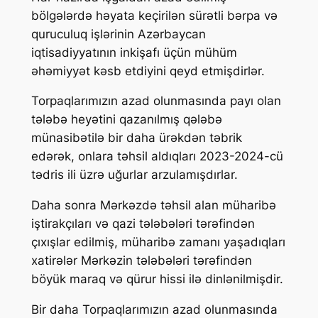
bölgələrdə həyata keçirilən sürətli bərpa və
quruculuq işlərinin Azərbaycan
iqtisadiyyatının inkişafı üçün mühüm
əhəmiyyət kəsb etdiyini qeyd etmişdirlər.
Torpaqlarımızın azad olunmasında payı olan
tələbə heyətini qazanılmış qələbə
münasibətilə bir daha ürəkdən təbrik
edərək, onlara təhsil aldıqları 2023-2024-cü
tədris ili üzrə uğurlar arzulamışdırlar.
Daha sonra Mərkəzdə təhsil alan müharibə
iştirakçıları və qazi tələbələri tərəfindən
çıxışlar edilmiş, müharibə zamanı yaşadıqları
xatirələr Mərkəzin tələbələri tərəfindən
böyük maraq və qürur hissi ilə dinlənilmişdir.
Bir daha Torpaqlarımızın azad olunmasında