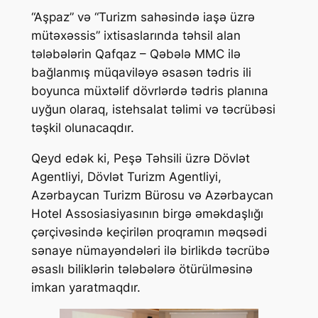
“Aşpaz” və “Turizm sahəsində iaşə üzrə
mütəxəssis” ixtisaslarında təhsil alan
tələbələrin Qafqaz – Qəbələ MMC ilə
bağlanmış müqaviləyə əsasən tədris ili
boyunca müxtəlif dövrlərdə tədris planına
uyğun olaraq, istehsalat təlimi və təcrübəsi
təşkil olunacaqdır.
Qeyd edək ki, Peşə Təhsili üzrə Dövlət
Agentliyi, Dövlət Turizm Agentliyi,
Azərbaycan Turizm Bürosu və Azərbaycan
Hotel Assosiasiyasının birgə əməkdaşlığı
çərçivəsində keçirilən proqramın məqsədi
sənaye nümayəndələri ilə birlikdə təcrübə
əsaslı biliklərin tələbələrə ötürülməsinə
imkan yaratmaqdır.