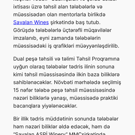
ixtisası üzrə təhsil alan tələbələrlə və
müəssisədən olan mentorlarla birlikdə
Savalan Wines
şirkətində baş tutub.
Görüşdə tələbələrlə üçtərəfli
müqavilələr
imzalanıb, eyni zamanda tələbələrin
müəssisədəki iş qrafikləri müəyyənləşdirilib.
Dual peşə təhsili və təlimi Təhsil Proqramına
uyğun olaraq tələbələr tədris ilinin sonuna
kimi təhsil müəssisəsində ilkin baza biliklərə
sahiblənəcəklər. Növbəti mərhələdə seçilmiş
15 nəfər tələbə peşə təhsil müəssisəsində
nəzəri biliklərlə yanaşı, müəssisədə praktiki
bacarıqlara yiyələnəcəklər.
Bir illik tədris müddətinin sonunda tələbələr
həm nəzəri biliklər əldə edəcək, həm də
“Savalan ASPİ Winery” MMCşirkətində