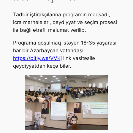
Tədbir iştirakçılarına proqramın məqsədi,
icra mərhələləri, qeydiyyat və seçim prosesi
ilə bağlı ətraflı məlumat verilib.
Proqrama qoşulmaq istəyən 18-35 yaşarası
hər bir Azərbaycan vətəndaşı
https://bitly.ws/VVKj
link vasitəsilə
qeydiyyatdan keçə bilər.