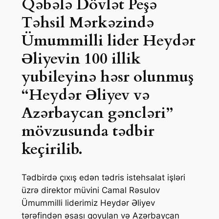
Qəbələ Dövlət Peşə
Təhsil Mərkəzində
Ümummilli lider Heydər
Əliyevin 100 illik
yubileyinə həsr olunmuş
“Heydər Əliyev və
Azərbaycan gəncləri”
mövzusunda tədbir
keçirilib.
Tədbirdə çıxış edən tədris istehsalat işləri
üzrə direktor müvini Camal Rəsulov
Ümummilli liderimiz Heydər Əliyev
tərəfindən əsası qoyulan və Azərbaycan