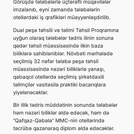
Görüşdə tələbələrlə üçtərəfli müqavilələr
imzalanıb, eyni zamanda tələbələrin
otellərdəki iş qrafikləri müəyyənləşdirilib.
Dual peşə təhsili və təlimi Təhsil Proqramına
uyğun olaraq tələbələr tədris ilinin sonuna
qədər təhsil müəssisəsində ilkin baza
biliklərə sahibləniblər. Növbəti mərhələdə
seçilmiş 32 nəfər tələbə peşə təhsil
müəssisəsində nəzəri biliklərlə yanaşı,
qabaqcıl otellərdə seçilmiş şirkətdaxili
təlimçilər vasitəsilə praktiki bacarıqlara
yiyələnəcəklər.
Bir illik tədris müddətinin sonunda tələbələr
həm nəzəri biliklər əldə edəcək, həm də
“Qafqaz-Qəbələ” MMC-nin otellərində
təcrübə qazanaraq diplom əldə edəcəklər.