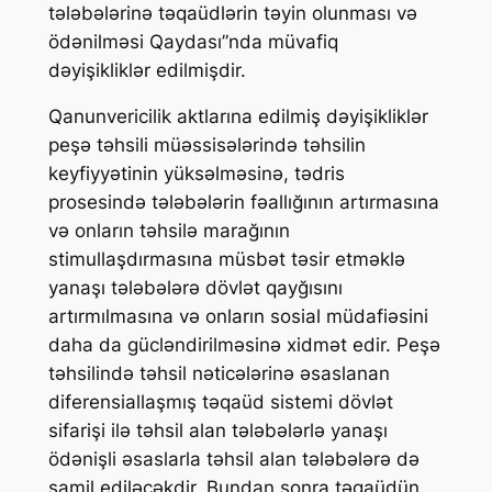
tələbələrinə təqaüdlərin təyin olunması və
ödənilməsi Qaydası”nda müvafiq
dəyişikliklər edilmişdir.
Qanunvericilik aktlarına edilmiş dəyişikliklər
peşə təhsili müəssisələrində təhsilin
keyfiyyətinin yüksəlməsinə, tədris
prosesində tələbələrin fəallığının artırmasına
və onların təhsilə marağının
stimullaşdırmasına müsbət təsir etməklə
yanaşı tələbələrə dövlət qayğısını
artırmılmasına və onların sosial müdafiəsini
daha da gücləndirilməsinə xidmət edir. Peşə
təhsilində təhsil nəticələrinə əsaslanan
diferensiallaşmış təqaüd sistemi dövlət
sifarişi ilə təhsil alan tələbələrlə yanaşı
ödənişli əsaslarla təhsil alan tələbələrə də
şamil ediləcəkdir. Bundan sonra təqaüdün