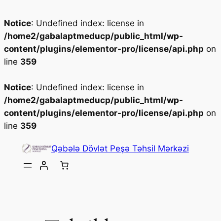
Notice
: Undefined index: license in
/home2/gabalaptmeducp/public_html/wp-
content/plugins/elementor-pro/license/api.php
on
line
359
Notice
: Undefined index: license in
/home2/gabalaptmeducp/public_html/wp-
content/plugins/elementor-pro/license/api.php
on
line
359
Skip
Qəbələ Dövlət Peşə Təhsil Mərkəzi
to
content