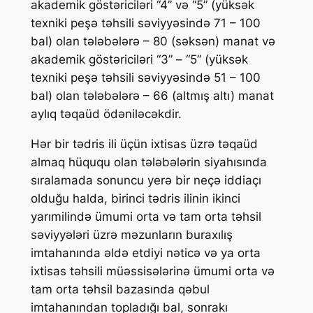
akademik göstəriciləri “4” və “5” (yüksək
texniki peşə təhsili səviyyəsində 71 – 100
bal) olan tələbələrə – 80 (səksən) manat və
akademik göstəriciləri “3” – “5” (yüksək
texniki peşə təhsili səviyyəsində 51 – 100
bal) olan tələbələrə – 66 (altmış altı) manat
aylıq təqaüd ödəniləcəkdir.
Hər bir tədris ili üçün ixtisas üzrə təqaüd
almaq hüququ olan tələbələrin siyahısında
sıralamada sonuncu yerə bir neçə iddiaçı
olduğu halda, birinci tədris ilinin ikinci
yarımilində ümumi orta və tam orta təhsil
səviyyələri üzrə məzunların buraxılış
imtahanında əldə etdiyi nəticə və ya orta
ixtisas təhsili müəssisələrinə ümumi orta və
tam orta təhsil bazasında qəbul
imtahanından topladığı bal, sonrakı