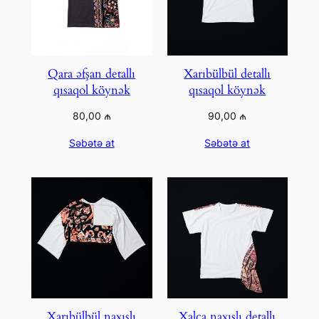
Qara əfşan detallı
Xarıbülbül detallı
qısaqol köynək
qısaqol köynək
80,00
₼
90,00
₼
Səbətə at
Səbətə at
Xarıbülbül naxışlı
Xalça naxışlı detallı