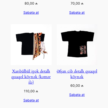
80,00
₼
70,00
₼
Səbətə at
Səbətə at
Xarıbülbül ipək detallı
Əfşan cib detallı qısaqol
qısaqol köynək (kəmər
köynək
ilə)
60,00
₼
110,00
₼
Səbətə at
Səbətə at