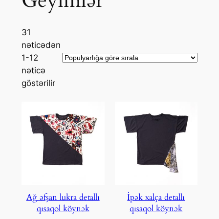
Geyimlər
31
nəticədən
1-12
nəticə
göstərilir
Ağ əfşan lukra detallı
İpək xalça detallı
qısaqol köynək
qısaqol köynək