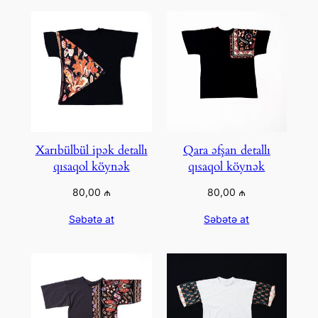
Xarıbülbül ipək detallı
Qara əfşan detallı
qısaqol köynək
qısaqol köynək
80,00
₼
80,00
₼
Səbətə at
Səbətə at