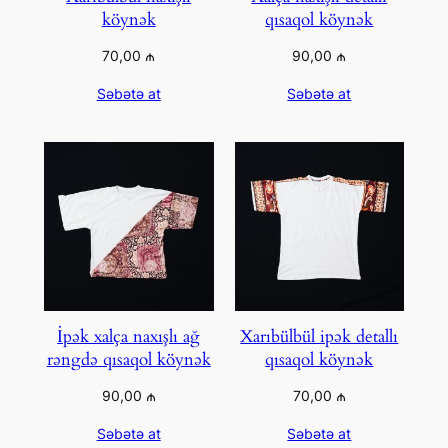
köynək
qısaqol köynək
70,00
₼
90,00
₼
Səbətə at
Səbətə at
İpək xalça naxışlı ağ
Xarıbülbül ipək detallı
rəngdə qısaqol köynək
qısaqol köynək
90,00
₼
70,00
₼
Səbətə at
Səbətə at