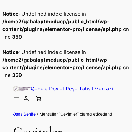
Notice
: Undefined index: license in
/home2/gabalaptmeducp/public_html/wp-
content/plugins/elementor-pro/license/api.php
on
line
359
Notice
: Undefined index: license in
/home2/gabalaptmeducp/public_html/wp-
content/plugins/elementor-pro/license/api.php
on
line
359
Qəbələ Dövlət Peşə Təhsil Mərkəzi
Əsas Səhifə
/ Məhsullar “Geyimlər” olaraq etiketləndi