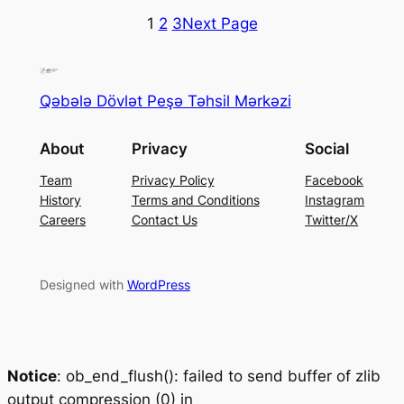
1
2
3
Next Page
Qəbələ Dövlət Peşə Təhsil Mərkəzi
About
Privacy
Social
Team
Privacy Policy
Facebook
History
Terms and Conditions
Instagram
Careers
Contact Us
Twitter/X
Designed with
WordPress
Notice
: ob_end_flush(): failed to send buffer of zlib
output compression (0) in