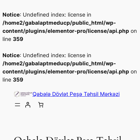
Notice
: Undefined index: license in
/home2/gabalaptmeducp/public_html/wp-
content/plugins/elementor-pro/license/api.php
on
line
359
Notice
: Undefined index: license in
/home2/gabalaptmeducp/public_html/wp-
content/plugins/elementor-pro/license/api.php
on
line
359
Skip
Qəbələ Dövlət Peşə Təhsil Mərkəzi
to
content