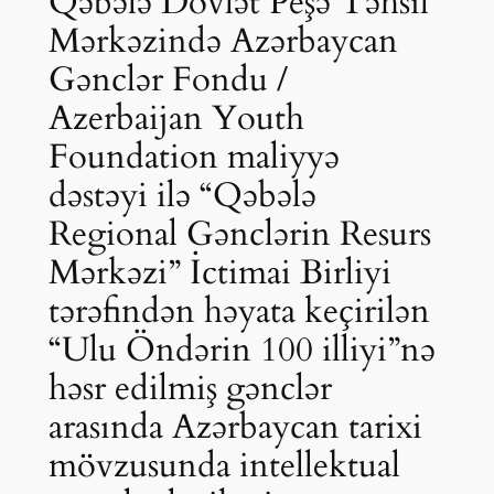
Qəbələ Dövlət Peşə Təhsil
Mərkəzində Azərbaycan
Gənclər Fondu /
Azerbaijan Youth
Foundation maliyyə
dəstəyi ilə “Qəbələ
Regional Gənclərin Resurs
Mərkəzi” İctimai Birliyi
tərəfindən həyata keçirilən
“Ulu Öndərin 100 illiyi”nə
həsr edilmiş gənclər
arasında Azərbaycan tarixi
mövzusunda intellektual