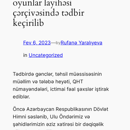
oyunlar layihəsi
çərçivəsində tədbir
keçirilib
Fev 6, 2023
—
Rufanə Yaralıyeva
by
in
Uncategorized
Tədbirdə gənclər, təhsil müəssisəsinin
müəllim və tələbə heyəti, QHT
nümayəndələri, ictimai fəal şəxslər iştirak
ediblər.
Öncə Azərbaycan Respublikasının Dövlət
Himni səslənib, Ulu Öndərimiz və
şəhidlərimizin əziz xatirəsi bir dəqiqəlik