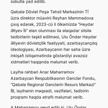
sükutla yad edilib.
Qəbələ Dövlət Peşə Təhsil Mərkəzinin Tİ
üzrə direktor müavini Reyhan Məmmədova
çıxış edərək, 2023-cü il ölkəmizdə “Heydər
Əliyev İli” elan olunması ilə əlaqadar silsilə
tədbirlərin təşkil edilməsi, Ulu Öndər Heydər
Əliyevin dövlətçilik fəaliyyəti, azərbaycançılıq
ideologiyası, Azərbaycanın hər sahə üzrə
inkişafı istiqamətində göstərdiyi əvəzsiz
xidmətləri haqqında məlumat verib.
Layihə rəhbəri Anar Məhərrəmov
Azərbaycan Respublikasının Gənclər Fondu,
“Qəbələ Regional Gənclərin Resurs Mərkəzi”
İB, layihənin məqsədi, vəzifələri, tədbirin
proqramı haqda ətraflı məlumat verib.
A.Məhərrəmov qeyd edib ki, Ulu Öndər