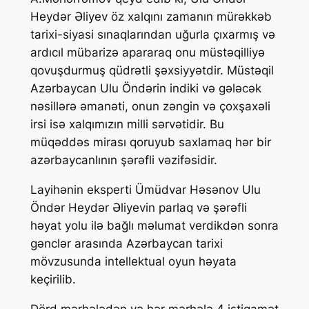
Heydər Əliyev öz xalqını zamanın mürəkkəb
tarixi-siyasi sınaqlarından uğurla çıxarmış və
ardıcıl mübarizə apararaq onu müstəqilliyə
qovuşdurmuş qüdrətli şəxsiyyətdir. Müstəqil
Azərbaycan Ulu Öndərin indiki və gələcək
nəsillərə əmanəti, onun zəngin və çoxşaxəli
irsi isə xalqımızın milli sərvətidir. Bu
müqəddəs mirası qoruyub saxlamaq hər bir
azərbaycanlının şərəfli vəzifəsidir.
Layihənin eksperti Ümüdvar Həsənov Ulu
Öndər Heydər Əliyevin parlaq və şərəfli
həyat yolu ilə bağlı məlumat verdikdən sonra
gənclər arasında Azərbaycan tarixi
mövzusunda intellektual oyun həyata
keçirilib.
Dörd mərhələdən və hər mərhələ 4 istiqamət