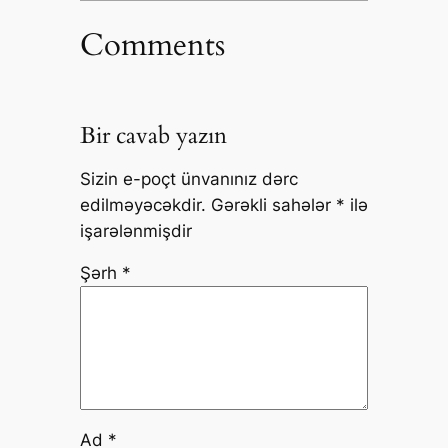
Comments
Bir cavab yazın
Sizin e-poçt ünvanınız dərc
edilməyəcəkdir.
Gərəkli sahələr
*
ilə
işarələnmişdir
Şərh
*
Ad
*