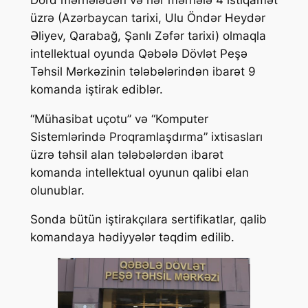
üzrə (Azərbaycan tarixi, Ulu Öndər Heydər
Əliyev, Qarabağ, Şanlı Zəfər tarixi) olmaqla
intellektual oyunda Qəbələ Dövlət Peşə
Təhsil Mərkəzinin tələbələrindən ibarət 9
komanda iştirak ediblər.
“Mühasibat uçotu” və “Komputer
Sistemlərində Proqramlaşdırma” ixtisasları
üzrə təhsil alan tələbələrdən ibarət
komanda intellektual oyunun qalibi elan
olunublar.
Sonda bütün iştirakçılara sertifikatlar, qalib
komandaya hədiyyələr təqdim edilib.