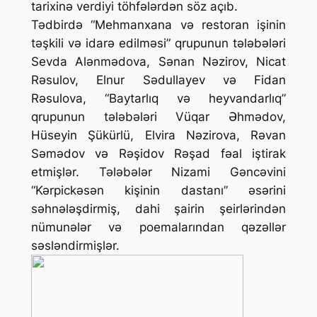
tarixinə verdiyi töhfələrdən söz açıb.
Tədbirdə “Mehmanxana və restoran işinin
təşkili və idarə edilməsi” qrupunun tələbələri
Sevda Alənmədova, Sənan Nəzirov, Nicat
Rəsulov, Elnur Sədullayev və Fidan
Rəsulova, “Baytarlıq və heyvandarlıq”
qrupunun tələbələri Vüqar Əhmədov,
Hüseyin Şükürlü, Elvira Nəzirova, Rəvan
Səmədov və Rəşidov Rəşad fəal iştirak
etmişlər. Tələbələr Nizami Gəncəvini
“Kərpickəsən kişinin dastanı” əsərini
səhnələşdirmiş, dahi şairin şeirlərindən
nümunələr və poemalarından qəzəllər
səsləndirmişlər.