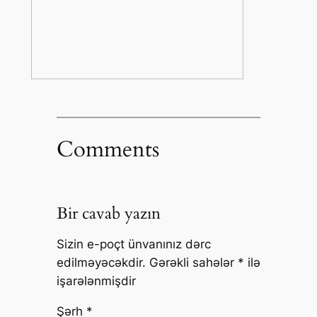
Comments
Bir cavab yazın
Sizin e-poçt ünvanınız dərc
edilməyəcəkdir.
Gərəkli sahələr
*
ilə
işarələnmişdir
Şərh
*