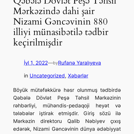
Qəbələ Dövlət Peşə Təhsil
Mərkəzində dahi şair
Nizami Gəncəvinin 880
illiyi münasibətilə tədbir
keçirilmişdir
İyl 1, 2022
—
Rufanə Yaralıyeva
by
in
Uncategorized
, 
Xəbərlər
Böyük mütəfəkkürə həsr olunmuş tədbirdə
Qəbələ Dövlət Peşə Təhsil Mərkəzinin
rəhbərliyi, mühəndis-pedaqoji heyət və
tələbələr iştirak etmişdir. Giriş sözü ilə
Mərkəzin direktoru Qalib Nəbiyev çıxış
edərək, Nizami Gəncəvinin dünya ədəbiyyat