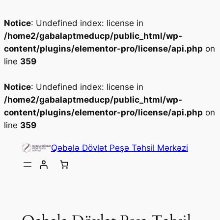
Notice
: Undefined index: license in
/home2/gabalaptmeducp/public_html/wp-
content/plugins/elementor-pro/license/api.php
on
line
359
Notice
: Undefined index: license in
/home2/gabalaptmeducp/public_html/wp-
content/plugins/elementor-pro/license/api.php
on
line
359
Skip
Qəbələ Dövlət Peşə Təhsil Mərkəzi
to
content