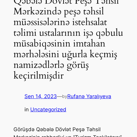
Qəbələ Dövlət Peşə Təhsil
Mərkəzində peşə təhsil
müəssisələrinə istehsalat
təlimi ustalarının işə qəbulu
müsabiqəsinin imtahan
mərhələsini uğurla keçmiş
namizədlərlə görüş
keçirilmişdir
Sen 14, 2023
—
Rufanə Yaralıyeva
by
in
Uncategorized
Görüşdə Qəbələ Dövlət Peşə Təhsil