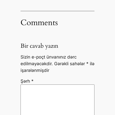
Comments
Bir cavab yazın
Sizin e-poçt ünvanınız dərc
edilməyəcəkdir.
Gərəkli sahələr
*
ilə
işarələnmişdir
Şərh
*