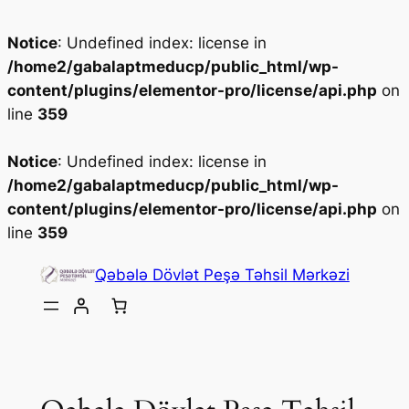
Notice
: Undefined index: license in
/home2/gabalaptmeducp/public_html/wp-
content/plugins/elementor-pro/license/api.php
on
line
359
Notice
: Undefined index: license in
/home2/gabalaptmeducp/public_html/wp-
content/plugins/elementor-pro/license/api.php
on
line
359
Skip
Qəbələ Dövlət Peşə Təhsil Mərkəzi
to
content