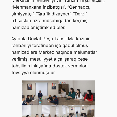
Mərkəzinin rəhbərliyi və “Turizm Təşkilatçısı”,
“Mehmanxana inzibatçısı”, “Qənnadçı,
şirniyyatçı”, “Qrafik dizayner”, “Dərzi”
ixtisasları üzrə müsabiqədən keçmiş
namizədlər iştirak ediblər.
Qəbələ Dövlət Peşə Təhsil Mərkəzinin
rəhbərliyi tərəfindən işə qəbul
olmuş
namizədlərə Mərkəz haqında məlumatlar
verilmiş, məsuliyyətlə çalışaraq peşə
təhsilinin inkişafına dəstək vermələri
tövsiyyə olunmuşdur.