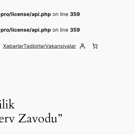
pro/license/api.php
on line
359
pro/license/api.php
on line
359
Xəbərlər
Tədbirlər
Vakansiyalar
lik
serv Zavodu”