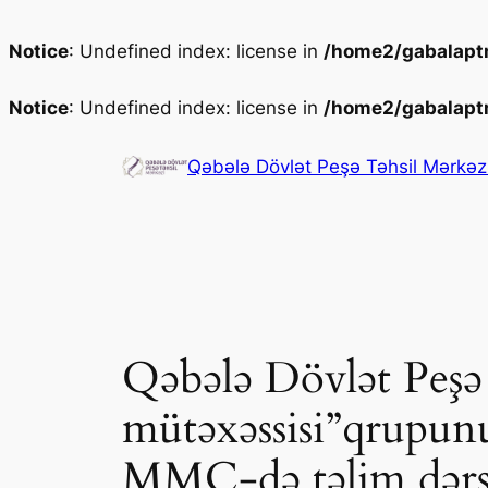
Notice
: Undefined index: license in
/home2/gabalaptm
Notice
: Undefined index: license in
/home2/gabalaptm
Skip
to
Qəbələ Dövlət Peşə Təhsil Mərkəz
content
Qəbələ Dövlət Peşə 
mütəxəssisi”qrupun
MMC-də təlim dərsl