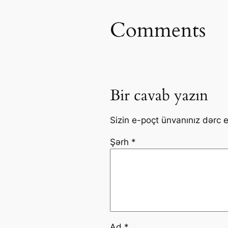
Comments
Bir cavab yazın
Sizin e-poçt ünvanınız dərc 
Şərh
*
Ad
*