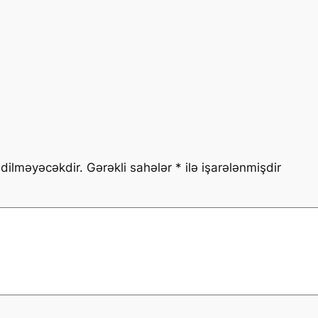
edilməyəcəkdir.
Gərəkli sahələr
*
ilə işarələnmişdir