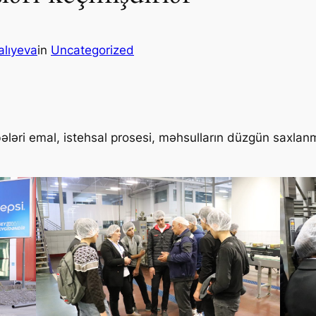
alıyeva
in
Uncategorized
ələri emal, istehsal prosesi, məhsulların düzgün saxlanm