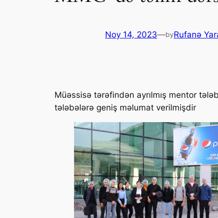
Noy 14, 2023
—
Rufanə Yar
by
Müəssisə tərəfindən ayrılmış mentor tələb
tələbələrə geniş məlumat verilmişdir