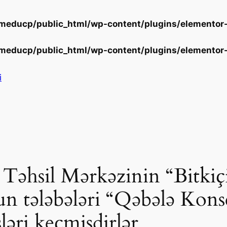
educp/public_html/wp-content/plugins/elementor-
educp/public_html/wp-content/plugins/elementor-
i
Təhsil Mərkəzinin “Bitkiçi
un tələbələri “Qəbələ Kon
əri keçmişdirlər