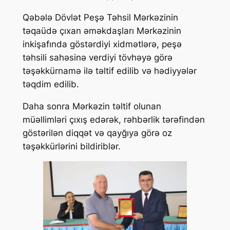
Qəbələ Dövlət Peşə Təhsil Mərkəzinin
təqaüdə çıxan əməkdaşları Mərkəzinin
inkişafında göstərdiyi
xidmətlərə, peşə
təhsili sahəsinə verdiyi tövhəyə görə
təşəkkürnamə ilə təltif edilib və hədiyyələr
təqdim edilib.
Daha sonra Mərkəzin təltif olunan
müəllimləri çıxış edərək, rəhbərlik tərəfindən
göstərilən diqqət və qayğıya görə oz
təşəkkürlərini bildiriblər.