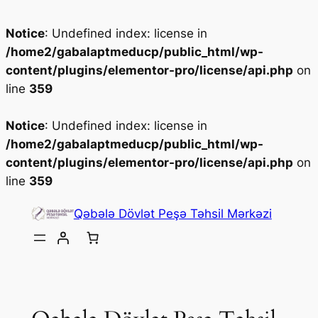
Notice
: Undefined index: license in
/home2/gabalaptmeducp/public_html/wp-
content/plugins/elementor-pro/license/api.php
on
line
359
Notice
: Undefined index: license in
/home2/gabalaptmeducp/public_html/wp-
content/plugins/elementor-pro/license/api.php
on
line
359
Skip
Qəbələ Dövlət Peşə Təhsil Mərkəzi
to
content