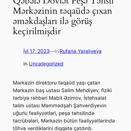
Qəbələ Dövlət Peşə Təhsil
Mərkəzinin təqaüdə çıxan
əməkdaşları ilə görüş
keçirilmişdir
İyl 17, 2023
—
Rufanə Yaralıyeva
by
in
Uncategorized
Mərkəzin direktoru təqaüd yaşı çatan
Mərkəzin baş ustası Səlim Mehdiyev, fiziki
tərbiyə rəhbəri Mabit Əzimov, İstehsalat
təlim ustası Məmmədşah Şahverdiyevin
uğurlu fəaliyyətləri, peşə təhsilində
təcrübələri, Mərkəzin bütün fəaliyyətlərində
töhvə verdiklərini diqqətə çatdırıb.