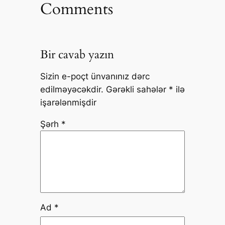
Comments
Bir cavab yazın
Sizin e-poçt ünvanınız dərc
edilməyəcəkdir.
Gərəkli sahələr
*
ilə
işarələnmişdir
Şərh
*
Ad
*