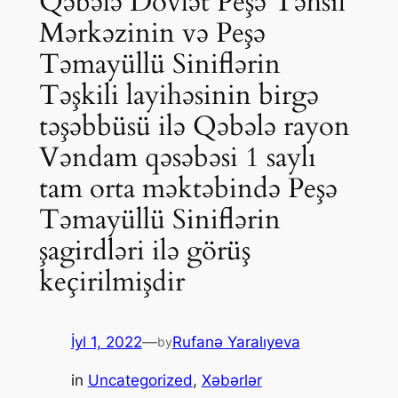
Qəbələ Dövlət Peşə Təhsil
Mərkəzinin və Peşə
Təmayüllü Siniflərin
Təşkili layihəsinin birgə
təşəbbüsü ilə Qəbələ rayon
Vəndam qəsəbəsi 1 saylı
tam orta məktəbində Peşə
Təmayüllü Siniflərin
şagirdləri ilə görüş
keçirilmişdir
İyl 1, 2022
—
Rufanə Yaralıyeva
by
in
Uncategorized
, 
Xəbərlər