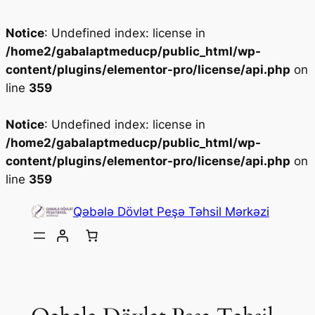
Notice
: Undefined index: license in
/home2/gabalaptmeducp/public_html/wp-
content/plugins/elementor-pro/license/api.php
on
line
359
Notice
: Undefined index: license in
/home2/gabalaptmeducp/public_html/wp-
content/plugins/elementor-pro/license/api.php
on
line
359
Skip
Qəbələ Dövlət Peşə Təhsil Mərkəzi
to
content