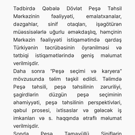
Tədbirdə Qəbələ Dövlət Peşə Təhsil
Mərkəzinin fəaliyyəti, emalatxanalar,
dəzgahlar, sinif otaqları, işəgötürən
müəssisələrlə uğurlu əməkdaşlıq, həmçinin
Mərkəzin fəaliyyəti istiqamətində qardaş
Türkiyənin təcrübəsinin öyrənilməsi və
tətbiqi istiqamətlərində geniş məlumat
verilmişdir.
Daha sonra “Peşə seçimi və karyera”
mövzusunda təlim təşkil edildi. Təlimdə
Peşə təhsili, peşə təhsilinin zəruriliyi,
şagirdlərin düzgün peşə seçiminin
əhəmiyyəti, peşə təhsilinin perspektivləri,
qəbul prosesi, ixtisaslar və gələcək iş
imkanları və s. haqqında ətraflı məlumat
verilmişdir.
Sonda Peşə Təmayüllü Siniflərin