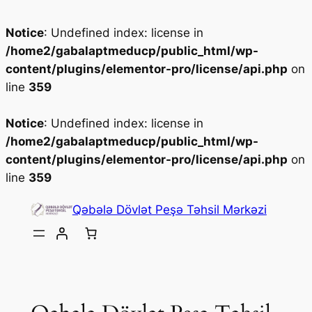
Notice
: Undefined index: license in
/home2/gabalaptmeducp/public_html/wp-
content/plugins/elementor-pro/license/api.php
on
line
359
Notice
: Undefined index: license in
/home2/gabalaptmeducp/public_html/wp-
content/plugins/elementor-pro/license/api.php
on
line
359
Skip
Qəbələ Dövlət Peşə Təhsil Mərkəzi
to
content