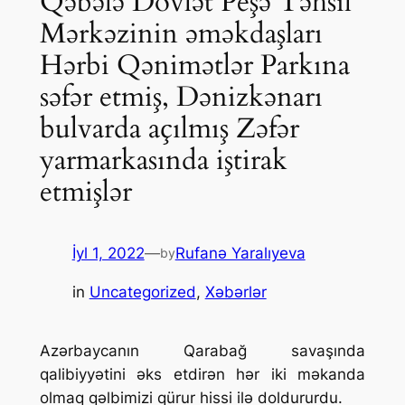
Qəbələ Dövlət Peşə Təhsil
Mərkəzinin əməkdaşları
Hərbi Qənimətlər Parkına
səfər etmiş, Dənizkənarı
bulvarda açılmış Zəfər
yarmarkasında iştirak
etmişlər
İyl 1, 2022
—
Rufanə Yaralıyeva
by
in
Uncategorized
, 
Xəbərlər
Azərbaycanın Qarabağ savaşında
qalibiyyətini əks etdirən hər iki məkanda
olmaq qəlbimizi qürur hissi ilə doldururdu.