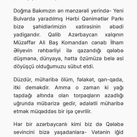
Doğma Bakımızın ən mənzərəli yerində- Yeni
Bulvarda yaradılmış Hərbi Qənimətlər Parkı
bizə şəhidlərimizin xatirəsinin əbədi
yadigarıdır. Qalib Azərbaycan xalqının
Müzəffər Ali Baş Komandan cənab İlham
Əliyevin rəhbərliyi ilə qazandığı qələbə
düşmənə, dünyaya, hətta özümüzə belə əsl
döyüşçü olduğumuzu sübut etdi.
Düzdür, müharibə ölüm, fəlakət, qan-qada,
itki deməkdir. Amma o zaman ki yağı
tapdağı altında olan torpaqların azadlığı
uğrunda mübarizə gedir, ədalətli müharibə
etmək müqəddəs bir işə çevrilir.
Hər bir azərbaycanlı kimi biz də Qələbə
sevincini bizə yaşadanlara- Vətənin iğid