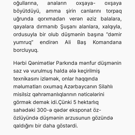
oğullarına, anaların oxşaya- oxşaya
böyütdüyü, amma şirin canlarını torpaq
uğrunda qorxmadan verən əziz balalara,
qayalara dırmanıb Şuşanı alanlara, xalqıyla,
ordusuyla bir olub düşmənin başına “dəmir
yumruq” endirən Ali Baş Komandana
borcluyuq.
Hərbi Qənimətlər Parkında mənfur düşmənin
saz və vurulmuş halda ələ keçirilmiş
texnikasını izləmək, onlar haqqında
məlumatları oxumaq Azərbaycanın Silahlı
misilsiz qəhrəmanlıqlarının nəticələrini
görmək demək idi.Çünki 5 hektarlıq
sahədəki 300-ə qədər eksponat öz-
özlüyündə düşmənin arzusunun gözündə
qaldığını bir daha göstərdi.