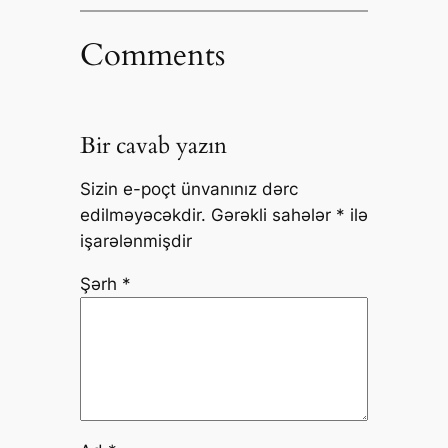
Comments
Bir cavab yazın
Sizin e-poçt ünvanınız dərc
edilməyəcəkdir.
Gərəkli sahələr
*
ilə
işarələnmişdir
Şərh
*